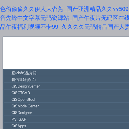
色偷偷偷久久伊人大杳蕉_国产亚洲精品久久yy509
音先锋中文字幕无码资源站_国产午夜片无码区在线播
品午夜福利视频不卡99_久久久久无码精品国产人
產(chǎn)品介紹
筑信達研發(fā)
CiSDesignCenter
CiSGTCAD
CiSOpenSteel
CiSModelCenter
CiSDesigner
PV_SAP
CiSApps