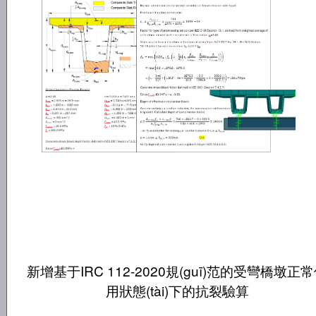
新增基于IRC 112-2020規(guī)范的受彎橋墩正
用狀態(tài)下的抗裂驗算