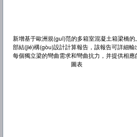
新增基于歐洲規(guī)范的多箱室混凝土箱梁橋的
部結(jié)構(gòu)設計計算報告，該報告可詳細輸
每個獨立梁的彎曲需求和彎曲抗力，并提供相應
圖表