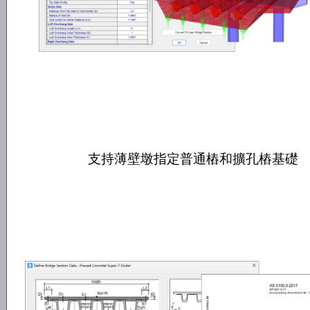
支持薄壁墩指定普通樁和擴孔樁基礎