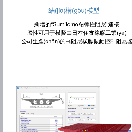
結(jié)構(gòu)模型
新增的“Sumitomo粘彈性阻尼”連接
屬性可用于模擬由日本住友橡膠工業(yè)
公司生產(chǎn)的高阻尼橡膠振動控制阻尼