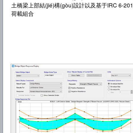
土橋梁上部結(jié)構(gòu)設計以及基于IRC 6-20
荷載組合