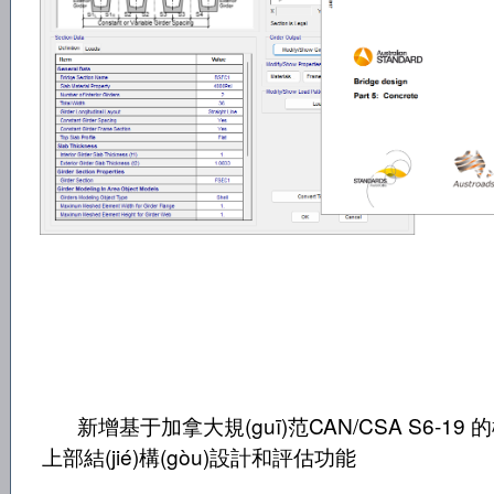
新增基于加拿大規(guī)范CAN/CSA S6-19 
上部結(jié)構(gòu)設計和評估功能