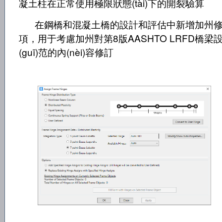
凝土柱在正常使用極限狀態(tài)下的開裂驗算
在鋼橋和混凝土橋的設計和評估中新增加州
項，用于考慮加州對第8版AASHTO LRFD橋梁
(guī)范的內(nèi)容修訂