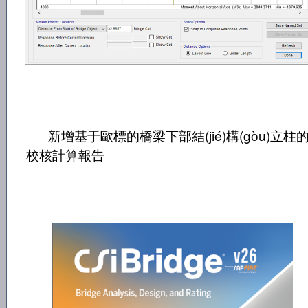
新增基于歐標的橋梁下部結(jié)構(gòu)立柱
校核計算報告