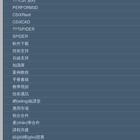
???CSI 系列
PERFORM3D
CSiXRevit
CSiXCAD
???SPIDER
SPIDER
軟件下載
技術支持
在線支持
知識庫
案例教程
手冊書籍
教學視頻
技術通訊
網(wǎng)絡課堂
應用市場
校企合作
產(chǎn)學合作
課程共建
結(jié)構(gòu)競賽